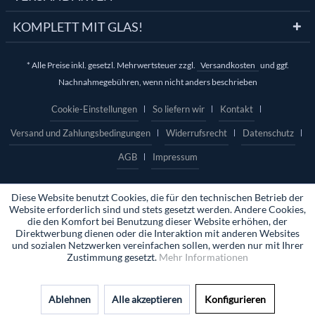
KOMPLETT MIT GLAS!
* Alle Preise inkl. gesetzl. Mehrwertsteuer zzgl.
Versandkosten
und ggf.
Nachnahmegebühren, wenn nicht anders beschrieben
Cookie-Einstellungen
So liefern wir
Kontakt
Versand und Zahlungsbedingungen
Widerrufsrecht
Datenschutz
AGB
Impressum
Diese Website benutzt Cookies, die für den technischen Betrieb der
Website erforderlich sind und stets gesetzt werden. Andere Cookies,
die den Komfort bei Benutzung dieser Website erhöhen, der
Direktwerbung dienen oder die Interaktion mit anderen Websites
und sozialen Netzwerken vereinfachen sollen, werden nur mit Ihrer
Zustimmung gesetzt.
Mehr Informationen
Ablehnen
Alle akzeptieren
Konfigurieren